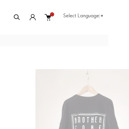
0
Select Language
▼